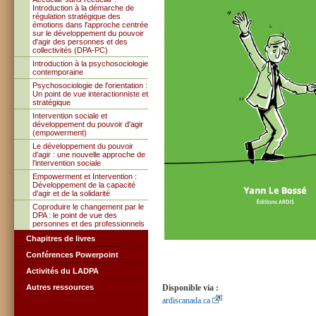
Introduction à la démarche de
régulation stratégique des
émotions dans l'approche centrée
sur le développement du pouvoir
d'agir des personnes et des
collectivités (DPA-PC)
Introduction à la psychosociologie
contemporaine
Psychosociologie de l'orientation :
Un point de vue interactionniste et
stratégique
Intervention sociale et
développement du pouvoir d'agir
(empowerment)
Le développement du pouvoir
d'agir : une nouvelle approche de
l'intervention sociale
Empowerment et Intervention :
Développement de la capacité
d'agir et de la solidarité
Coproduire le changement par le
DPA : le point de vue des
personnes et des professionnels
Chapitres de livres
Conférences Powerpoint
Activités du LADPA
Autres ressources
Disponible via :
ardiscanada.ca