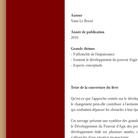
Auteur
Yann Le Bossé
Année de publication
2016
Grands thèmes
- S'affranchir de l'impuissance
- Soutenir le développement du pouvoir d'agir 
- Aspects conceptuels
Texte de la couverture du livre
Qu'est-ce que l'approche centrée sur le dével
le changement peut-elle contribuer à l'avèneme
qui souhaitent dépasser les obstacles à leur é
Cet ouvrage présente une synthèse des grands 
le Développement du Pouvoir d'Agir des pers
développement étalé sur plusieurs années, 
s'affranchir d'une situation incapacitante.