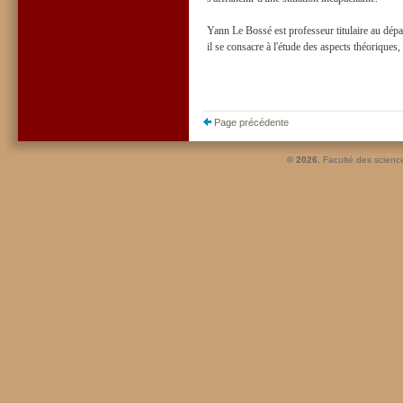
Yann Le Bossé est professeur titulaire au dép
il se consacre à l'étude des aspects théoriques
Page précédente
© 2026.
Faculté des scienc