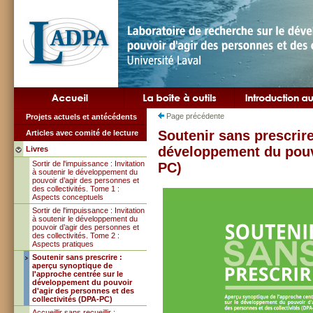
Page précédente
Projets actuels et antécédents
Soutenir sans prescrire
Articles avec comité de lecture
développement du pouvo
Livres
Sortir de l'impuissance : Invitation
PC)
à soutenir le développement du
pouvoir d’agir des personnes et
des collectivités. Tome 1 :
Aspects conceptuels
Sortir de l'impuissance : Invitation
à soutenir le développement du
pouvoir d’agir des personnes et
des collectivités. Tome 2 :
Aspects pratiques
Soutenir sans prescrire :
aperçu synoptique de
l'approche centrée sur le
développement du pouvoir
d'agir des personnes et des
collectivités (DPA-PC)
Accueillir sans recueillir :