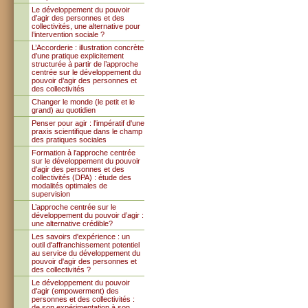
Le développement du pouvoir
d’agir des personnes et des
collectivités, une alternative pour
l’intervention sociale ?
L’Accorderie : illustration concrète
d’une pratique explicitement
structurée à partir de l’approche
centrée sur le développement du
pouvoir d’agir des personnes et
des collectivités
Changer le monde (le petit et le
grand) au quotidien
Penser pour agir : l'impératif d'une
praxis scientifique dans le champ
des pratiques sociales
Formation à l'approche centrée
sur le développement du pouvoir
d'agir des personnes et des
collectivités (DPA) : étude des
modalités optimales de
supervision
L’approche centrée sur le
développement du pouvoir d’agir :
une alternative crédible?
Les savoirs d'expérience : un
outil d'affranchissement potentiel
au service du développement du
pouvoir d'agir des personnes et
des collectivités ?
Le développement du pouvoir
d'agir (empowerment) des
personnes et des collectivités :
de son expérimentation à son