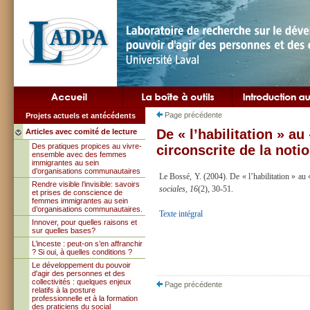
Page précédente
Projets actuels et antécédents
De « l’habilitation » au
Articles avec comité de lecture
Des pratiques propices au vivre-
circonscrite de la not
ensemble avec des femmes
immigrantes au sein
d’organisations communautaires
Le Bossé, Y. (2004). De « l’habilitation » au
Rendre visible l’invisible: savoirs
sociales, 16
(2), 30-51.
et prises de conscience de
femmes immigrantes au sein
d’organisations communautaires.
Texte intégral
Innover, pour quelles raisons et
sur quelles bases?
L’inceste : peut-on s’en affranchir
? Si oui, à quelles conditions ?
Le développement du pouvoir
d'agir des personnes et des
collectivités : quelques enjeux
Page précédente
relatifs à la posture
professionnelle et à la formation
des praticiens du social