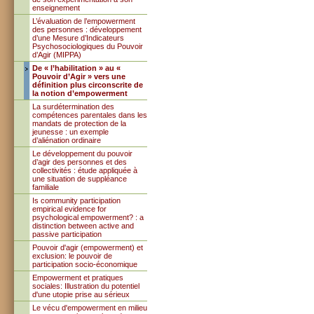
enseignement
L’évaluation de l’empowerment
des personnes : développement
d’une Mesure d’Indicateurs
Psychosociologiques du Pouvoir
d’Agir (MIPPA)
De « l’habilitation » au «
Pouvoir d’Agir » vers une
définition plus circonscrite de
la notion d’empowerment
La surdétermination des
compétences parentales dans les
mandats de protection de la
jeunesse : un exemple
d’aliénation ordinaire
Le développement du pouvoir
d’agir des personnes et des
collectivités : étude appliquée à
une situation de suppléance
familiale
Is community participation
empirical evidence for
psychological empowerment? : a
distinction between active and
passive participation
Pouvoir d'agir (empowerment) et
exclusion: le pouvoir de
participation socio-économique
Empowerment et pratiques
sociales: Illustration du potentiel
d'une utopie prise au sérieux
Le vécu d'empowerment en milieu