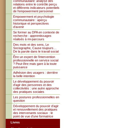
communautaire: analyse des
relations entre le contrôle perçu
et différents indicateurs potentiels
de l'empowerment personnel
Empowerment et psychologie
communautaire : aperçu
historique et perspectives
d'avenir
Se former au DPA en contexte de
recherche : apprentissages
réalisés à mi-parcours
Des mots et des sens, Le
Sociographe, Cause toujours…
De la parole dans le travail social
Être un expert de l’intervention
professionnelle en service social
? Peut-être mais gare à la toute
puissance
Adhésion des usagers : derrière
la belle intention
Le développement du pouvoir
d'agir des personnes et des
collectivités : une autre approche
des pratiques sociales
Les postures professionnelles en
question
Développement du pouvoir d’agir
et renouvellement des pratiques
des intervenants sociaux : le
point de vue d’une formatrice
Livres