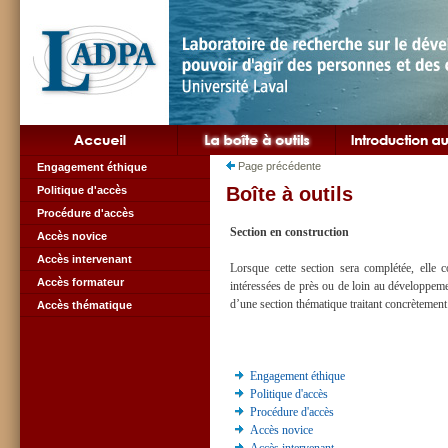
Page précédente
Engagement éthique
Boîte à outils
Politique d'accès
Procédure d'accès
Section en construction
Accès novice
Accès intervenant
Lorsque cette section sera complétée, elle 
Accès formateur
intéressées de près ou de loin au développemen
d’une section thématique traitant concrètemen
Accès thématique
Engagement éthique
Politique d'accès
Procédure d'accès
Accès novice