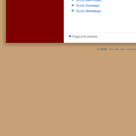
Accès intervenant
Accès formateur
Accès thématique
Page précédente
© 2026.
Faculté des scienc