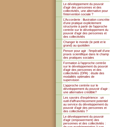
Le développement du pouvoir
d’agir des personnes et des
collectivités, une alternative pour
l’intervention sociale ?
L’Accorderie : illustration concrète
d’une pratique explicitement
structurée à partir de l’approche
centrée sur le développement du
pouvoir d’agir des personnes et
des collectivités
Changer le monde (le petit et le
grand) au quotidien
Penser pour agir : l'impératif d'une
praxis scientifique dans le champ
des pratiques sociales
Formation à l'approche centrée
sur le développement du pouvoir
d'agir des personnes et des
collectivités (DPA) : étude des
modalités optimales de
supervision
L’approche centrée sur le
développement du pouvoir d’agir :
une alternative crédible?
Les savoirs d'expérience : un
outil d'affranchissement potentiel
au service du développement du
pouvoir d'agir des personnes et
des collectivités ?
Le développement du pouvoir
d'agir (empowerment) des
personnes et des collectivités :
de son expérimentation à son