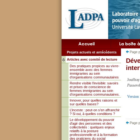
Page p
Projets actuels et antécédents
Déve
Articles avec comité de lecture
Des pratiques propices au vivre-
inte
ensemble avec des femmes
immigrantes au sein
d’organisations communautaires
Jouffray
Rendre visible l’invisible: savoirs
Passerel
et prises de conscience de
femmes immigrantes au sein
d’organisations communautaires.
Version 
Innover, pour quelles raisons et
sur quelles bases?
L’inceste : peut-on s’en affranchir
? Si oui, à quelles conditions ?
Le développement du pouvoir
Page p
d'agir des personnes et des
collectivités : quelques enjeux
relatifs à la posture
professionnelle et à la formation
des praticiens du social