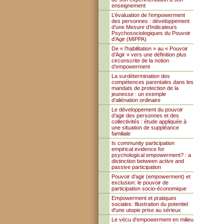
enseignement
L’évaluation de l’empowerment
des personnes : développement
d’une Mesure d’Indicateurs
Psychosociologiques du Pouvoir
d’Agir (MIPPA)
De « l’habilitation » au « Pouvoir
d’Agir » vers une définition plus
circonscrite de la notion
d’empowerment
La surdétermination des
compétences parentales dans les
mandats de protection de la
jeunesse : un exemple
d’aliénation ordinaire
Le développement du pouvoir
d’agir des personnes et des
collectivités : étude appliquée à
une situation de suppléance
familiale
Is community participation
empirical evidence for
psychological empowerment? : a
distinction between active and
passive participation
Pouvoir d'agir (empowerment) et
exclusion: le pouvoir de
participation socio-économique
Empowerment et pratiques
sociales: Illustration du potentiel
d'une utopie prise au sérieux
Le vécu d'empowerment en milieu