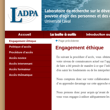
Page précédente
Engagement éthique
Engagement éthique
Politique d'accès
Procédure d'accès
En suivant la procédure d’accès, vous obtien
Accès novice
votre niveau de connaissances actuel sur l’ap
Accès intervenant
de faire a été pensée de manière à ce que l’in
Accès formateur
d'en saisir les fondements ou de les interpréte
Accès thématique
Nous comptons donc sur votre collaboration 
d’en apprendre davantage sur cette approche e
Nous prenons donc pour acquis qu’avant de vis
vous vous engagez à utiliser adéquatement le