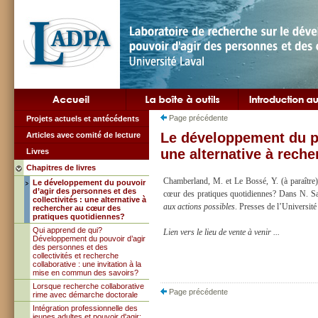
Page précédente
Projets actuels et antécédents
Le développement du po
Articles avec comité de lecture
une alternative à rech
Livres
Chapitres de livres
Chamberland, M. et Le Bossé, Y. (à paraître).
Le développement du pouvoir
d’agir des personnes et des
cœur des pratiques quotidiennes? Dans N. S
collectivités : une alternative à
aux actions possibles
. Presses de l’Universit
rechercher au cœur des
pratiques quotidiennes?
Qui apprend de qui?
Lien vers le lieu de vente à venir ...
Développement du pouvoir d’agir
des personnes et des
collectivités et recherche
collaborative : une invitation à la
mise en commun des savoirs?
Lorsque recherche collaborative
Page précédente
rime avec démarche doctorale
Intégration professionnelle des
jeunes adultes et pouvoir d'agir: