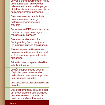
Le vécu d'empowerment en milieu
communautaire: analyse des
relations entre le contrôle perçu
et différents indicateurs potentiels
de l'empowerment personnel
Empowerment et psychologie
communautaire : aperçu
historique et perspectives
d'avenir
Se former au DPA en contexte de
recherche : apprentissages
réalisés à mi-parcours
Des mots et des sens, Le
Sociographe, Cause toujours…
De la parole dans le travail social
Être un expert de l’intervention
professionnelle en service social
? Peut-être mais gare à la toute
puissance
Adhésion des usagers : derrière
la belle intention
Le développement du pouvoir
d'agir des personnes et des
collectivités : une autre approche
des pratiques sociales
Les postures professionnelles en
question
Développement du pouvoir d’agir
et renouvellement des pratiques
des intervenants sociaux : le
point de vue d’une formatrice
Livres