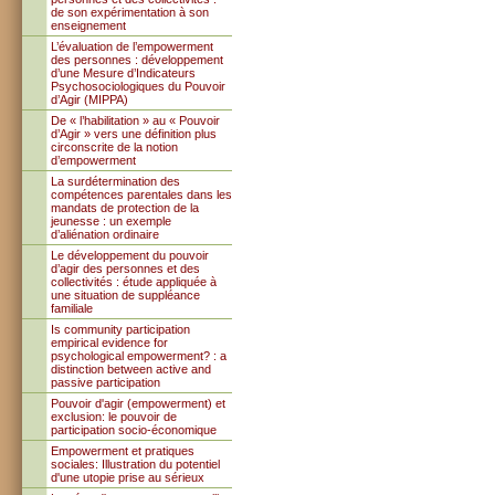
de son expérimentation à son
enseignement
L’évaluation de l’empowerment
des personnes : développement
d’une Mesure d’Indicateurs
Psychosociologiques du Pouvoir
d’Agir (MIPPA)
De « l’habilitation » au « Pouvoir
d’Agir » vers une définition plus
circonscrite de la notion
d’empowerment
La surdétermination des
compétences parentales dans les
mandats de protection de la
jeunesse : un exemple
d’aliénation ordinaire
Le développement du pouvoir
d’agir des personnes et des
collectivités : étude appliquée à
une situation de suppléance
familiale
Is community participation
empirical evidence for
psychological empowerment? : a
distinction between active and
passive participation
Pouvoir d'agir (empowerment) et
exclusion: le pouvoir de
participation socio-économique
Empowerment et pratiques
sociales: Illustration du potentiel
d'une utopie prise au sérieux