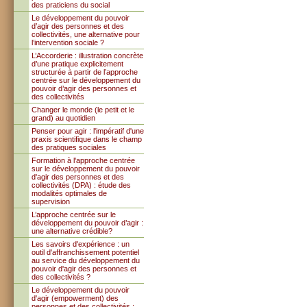
des praticiens du social
Le développement du pouvoir
d’agir des personnes et des
collectivités, une alternative pour
l’intervention sociale ?
L’Accorderie : illustration concrète
d’une pratique explicitement
structurée à partir de l’approche
centrée sur le développement du
pouvoir d’agir des personnes et
des collectivités
Changer le monde (le petit et le
grand) au quotidien
Penser pour agir : l'impératif d'une
praxis scientifique dans le champ
des pratiques sociales
Formation à l'approche centrée
sur le développement du pouvoir
d'agir des personnes et des
collectivités (DPA) : étude des
modalités optimales de
supervision
L’approche centrée sur le
développement du pouvoir d’agir :
une alternative crédible?
Les savoirs d'expérience : un
outil d'affranchissement potentiel
au service du développement du
pouvoir d'agir des personnes et
des collectivités ?
Le développement du pouvoir
d'agir (empowerment) des
personnes et des collectivités :