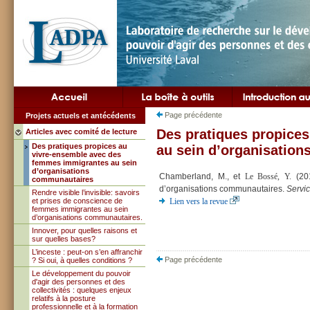
Page précédente
Projets actuels et antécédents
Des pratiques propice
Articles avec comité de lecture
Des pratiques propices au
au sein d’organisatio
vivre-ensemble avec des
femmes immigrantes au sein
d’organisations
Chamberland, M., et
Le Bossé, Y.
(20
communautaires
d’organisations communautaires.
Servic
Rendre visible l’invisible: savoirs
et prises de conscience de
Lien vers la revue
femmes immigrantes au sein
d’organisations communautaires.
Innover, pour quelles raisons et
sur quelles bases?
L’inceste : peut-on s’en affranchir
Page précédente
? Si oui, à quelles conditions ?
Le développement du pouvoir
d'agir des personnes et des
collectivités : quelques enjeux
relatifs à la posture
professionnelle et à la formation