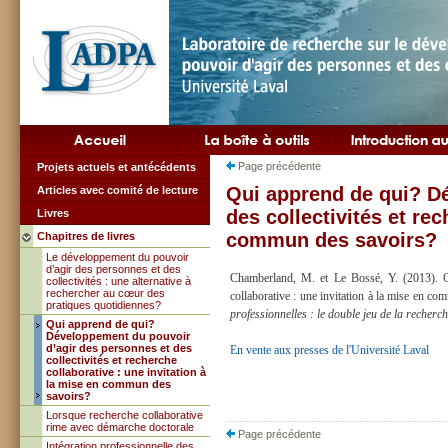
Page précédente
Projets actuels et antécédents
Qui apprend de qui? D
Articles avec comité de lecture
des collectivités et rec
Livres
commun des savoirs?
Chapitres de livres
Le développement du pouvoir
d’agir des personnes et des
Chamberland, M. et Le Bossé, Y. (2013). Qu
collectivités : une alternative à
rechercher au cœur des
collaborative : une invitation à la mise en c
pratiques quotidiennes?
professionnelles : le double jeu de la recherc
Qui apprend de qui?
Développement du pouvoir
d’agir des personnes et des
En vente aux presses de l'Université Laval
collectivités et recherche
collaborative : une invitation à
la mise en commun des
savoirs?
Lorsque recherche collaborative
rime avec démarche doctorale
Page précédente
Intégration professionnelle des