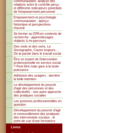
communautaire: analyse des
relations entre le contrôle perçu
et différents indicateurs potentiels
de l'empowerment personnel
Empowerment et psychologie
communautaire : aperçu
historique et perspectives
d'avenir
Se former au DPA en contexte de
recherche : apprentissages
réalisés à mi-parcours
Des mots et des sens, Le
Sociographe, Cause toujours…
De la parole dans le travail social
Être un expert de l’intervention
professionnelle en service social
? Peut-être mais gare à la toute
puissance
Adhésion des usagers : derrière
la belle intention
Le développement du pouvoir
d'agir des personnes et des
collectivités : une autre approche
des pratiques sociales
Les postures professionnelles en
question
Développement du pouvoir d’agir
et renouvellement des pratiques
des intervenants sociaux : le
point de vue d’une formatrice
Livres