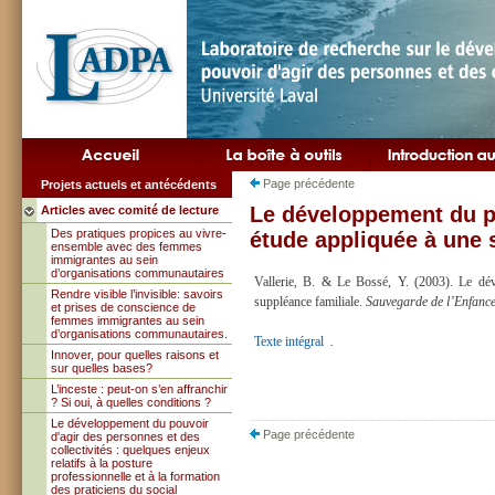
Page précédente
Projets actuels et antécédents
Le développement du po
Articles avec comité de lecture
Des pratiques propices au vivre-
étude appliquée à une 
ensemble avec des femmes
immigrantes au sein
d’organisations communautaires
Vallerie, B. & Le Bossé, Y. (2003). Le dév
Rendre visible l’invisible: savoirs
suppléance familiale.
Sauvegarde de l’Enfance
et prises de conscience de
femmes immigrantes au sein
d’organisations communautaires.
Texte intégral
.
Innover, pour quelles raisons et
sur quelles bases?
L’inceste : peut-on s’en affranchir
? Si oui, à quelles conditions ?
Le développement du pouvoir
Page précédente
d'agir des personnes et des
collectivités : quelques enjeux
relatifs à la posture
professionnelle et à la formation
des praticiens du social