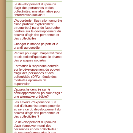
Le développement du pouvoir
d’agir des personnes et des
collectivités, une alternative pour
l’intervention sociale ?
L’Accorderie : illustration concrète
d’une pratique explicitement
structurée à partir de l’approche
centrée sur le développement du
pouvoir d’agir des personnes et
des collectivités
Changer le monde (le petit et le
grand) au quotidien
Penser pour agir : l'impératif d'une
praxis scientifique dans le champ
des pratiques sociales
Formation à l'approche centrée
sur le développement du pouvoir
d'agir des personnes et des
collectivités (DPA) : étude des
modalités optimales de
supervision
L’approche centrée sur le
développement du pouvoir d’agir :
une alternative crédible?
Les savoirs d'expérience : un
outil d'affranchissement potentiel
au service du développement du
pouvoir d'agir des personnes et
des collectivités ?
Le développement du pouvoir
d'agir (empowerment) des
personnes et des collectivités :
de son expérimentation à son