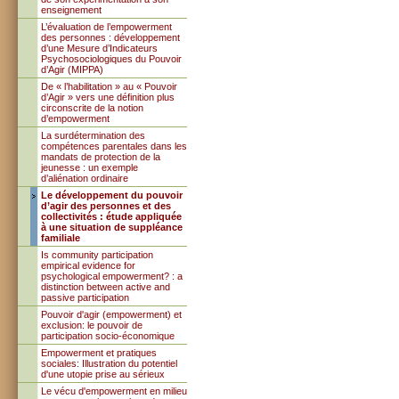
enseignement
L’évaluation de l’empowerment
des personnes : développement
d’une Mesure d’Indicateurs
Psychosociologiques du Pouvoir
d’Agir (MIPPA)
De « l’habilitation » au « Pouvoir
d’Agir » vers une définition plus
circonscrite de la notion
d’empowerment
La surdétermination des
compétences parentales dans les
mandats de protection de la
jeunesse : un exemple
d’aliénation ordinaire
Le développement du pouvoir
d’agir des personnes et des
collectivités : étude appliquée
à une situation de suppléance
familiale
Is community participation
empirical evidence for
psychological empowerment? : a
distinction between active and
passive participation
Pouvoir d'agir (empowerment) et
exclusion: le pouvoir de
participation socio-économique
Empowerment et pratiques
sociales: Illustration du potentiel
d'une utopie prise au sérieux
Le vécu d'empowerment en milieu