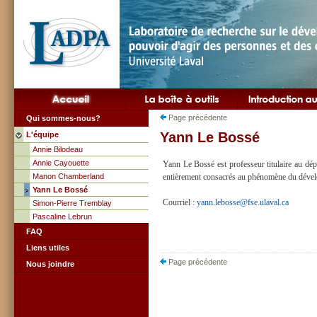
Page précédente
Qui sommes-nous?
Yann Le Bossé
L'équipe
Annie Bilodeau
Annie Cayouette
Yann Le Bossé est professeur titulaire au dép
Manon Chamberland
entièrement consacrés au phénomène du dévelo
Yann Le Bossé
Courriel :
yann.lebosse@fse.ulaval.ca
Simon-Pierre Tremblay
Pascaline Lebrun
FAQ
Liens utiles
Page précédente
Nous joindre