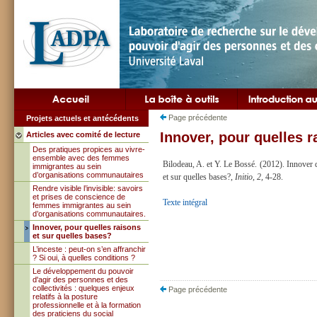
Page précédente
Projets actuels et antécédents
Innover, pour quelles r
Articles avec comité de lecture
Des pratiques propices au vivre-
ensemble avec des femmes
Bilodeau, A. et Y. Le Bossé. (2012). Innover d
immigrantes au sein
d’organisations communautaires
et sur quelles bases?,
Initio, 2,
4-28.
Rendre visible l’invisible: savoirs
et prises de conscience de
Texte intégral
femmes immigrantes au sein
d’organisations communautaires.
Innover, pour quelles raisons
et sur quelles bases?
L’inceste : peut-on s’en affranchir
? Si oui, à quelles conditions ?
Le développement du pouvoir
d'agir des personnes et des
collectivités : quelques enjeux
Page précédente
relatifs à la posture
professionnelle et à la formation
des praticiens du social