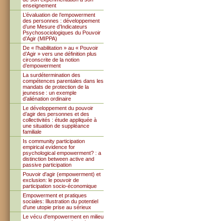
enseignement
L’évaluation de l’empowerment
des personnes : développement
d’une Mesure d’Indicateurs
Psychosociologiques du Pouvoir
d’Agir (MIPPA)
De « l’habilitation » au « Pouvoir
d’Agir » vers une définition plus
circonscrite de la notion
d’empowerment
La surdétermination des
compétences parentales dans les
mandats de protection de la
jeunesse : un exemple
d’aliénation ordinaire
Le développement du pouvoir
d’agir des personnes et des
collectivités : étude appliquée à
une situation de suppléance
familiale
Is community participation
empirical evidence for
psychological empowerment? : a
distinction between active and
passive participation
Pouvoir d'agir (empowerment) et
exclusion: le pouvoir de
participation socio-économique
Empowerment et pratiques
sociales: Illustration du potentiel
d'une utopie prise au sérieux
Le vécu d'empowerment en milieu