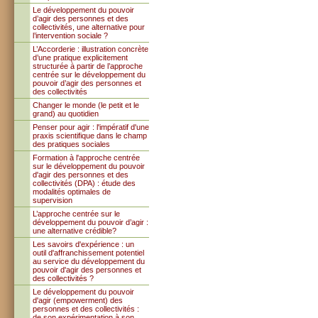
Le développement du pouvoir
d’agir des personnes et des
collectivités, une alternative pour
l’intervention sociale ?
L’Accorderie : illustration concrète
d’une pratique explicitement
structurée à partir de l’approche
centrée sur le développement du
pouvoir d’agir des personnes et
des collectivités
Changer le monde (le petit et le
grand) au quotidien
Penser pour agir : l'impératif d'une
praxis scientifique dans le champ
des pratiques sociales
Formation à l'approche centrée
sur le développement du pouvoir
d'agir des personnes et des
collectivités (DPA) : étude des
modalités optimales de
supervision
L’approche centrée sur le
développement du pouvoir d’agir :
une alternative crédible?
Les savoirs d'expérience : un
outil d'affranchissement potentiel
au service du développement du
pouvoir d'agir des personnes et
des collectivités ?
Le développement du pouvoir
d'agir (empowerment) des
personnes et des collectivités :
de son expérimentation à son