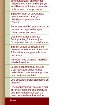
communautaire: analyse des
relations entre le contrôle perçu
et différents indicateurs potentiels
de l'empowerment personnel
Empowerment et psychologie
communautaire : aperçu
historique et perspectives
d'avenir
Se former au DPA en contexte de
recherche : apprentissages
réalisés à mi-parcours
Des mots et des sens, Le
Sociographe, Cause toujours…
De la parole dans le travail social
Être un expert de l’intervention
professionnelle en service social
? Peut-être mais gare à la toute
puissance
Adhésion des usagers : derrière
la belle intention
Le développement du pouvoir
d'agir des personnes et des
collectivités : une autre approche
des pratiques sociales
Les postures professionnelles en
question
Développement du pouvoir d’agir
et renouvellement des pratiques
des intervenants sociaux : le
point de vue d’une formatrice
Livres