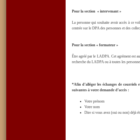
Pour la section « intervenant »
La personne qui souhaite avoir accès à ce vole
centrée sur le DPA des personnes et des colle
Pour la section « formateur »
Être agréé par le LADPA. Cet agrément est au
recherche du LADPA ou à toutes les personnes 
*Afin d’alléger les échanges de courriels 
suivantes à votre demande d’accès :
Votre prénom
Votre nom
Dire si vous avez (oui ou non) déjà ét