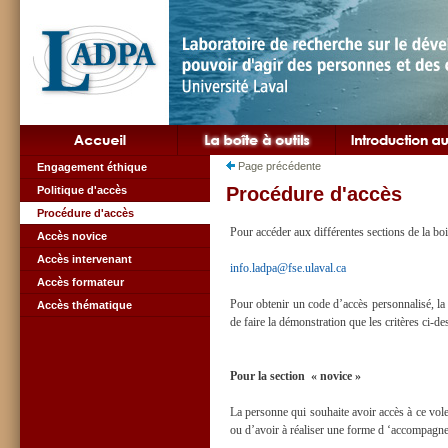
Page précédente
Engagement éthique
Procédure d'accès
Politique d'accès
Procédure d'accès
Pour accéder aux différentes sections de la boite 
Accès novice
Accès intervenant
info.ladpa@fse.ulaval.ca
Accès formateur
Pour obtenir un code d’accès personnalisé, la 
Accès thématique
de faire la démonstration que les critères ci-d
Pour la section « novice »
La personne qui souhaite avoir accès à ce volet
ou d’avoir à réaliser une forme d ‘accompagn