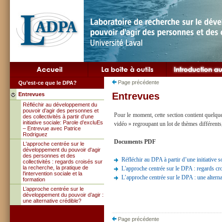
Page précédente
Qu’est-ce que le DPA?
Entrevues
Entrevues
Réfléchir au développement du
pouvoir d’agir des personnes et
Pour le moment, cette section contient quelqu
des collectivités à partir d’une
initiative sociale: Parole d’excluEs
vidéo » regroupant un lot de thèmes différents
– Entrevue avec Patrice
Rodriguez
Documents PDF
L'approche centrée sur le
développement du pouvoir d'agir
des personnes et des
Réfléchir au DPA à partir d’une initiative 
collectivités : regards croisés sur
la recherche, la pratique de
L'approche centrée sur le DPA : regards cro
l'intervention sociale et la
L’approche centrée sur le DPA : une altern
formation
L’approche centrée sur le
développement du pouvoir d’agir :
une alternative crédible?
Page précédente