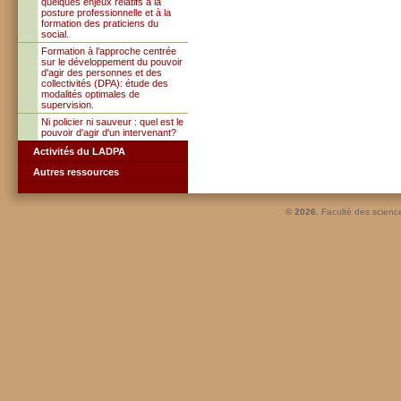
quelques enjeux relatifs à la
posture professionnelle et à la
formation des praticiens du
social.
Formation à l’approche centrée
sur le développement du pouvoir
d'agir des personnes et des
collectivités (DPA): étude des
modalités optimales de
supervision.
Ni policier ni sauveur : quel est le
pouvoir d'agir d'un intervenant?
Activités du LADPA
Autres ressources
© 2026.
Faculté des scienc