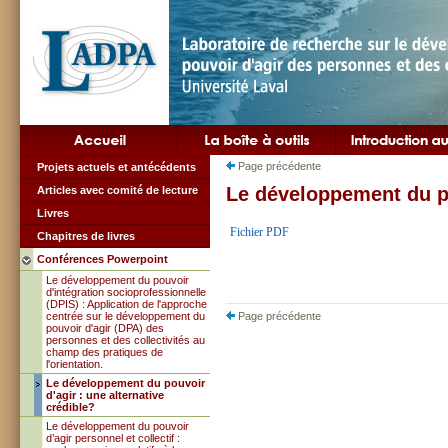
Page précédente
Projets actuels et antécédents
Le développement du po
Articles avec comité de lecture
Livres
Fichier PDF
Chapitres de livres
Conférences Powerpoint
Le développement du pouvoir
d'intégration socioprofessionnelle
(DPIS) : Application de l'approche
centrée sur le développement du
Page précédente
pouvoir d'agir (DPA) des
personnes et des collectivités au
champ des pratiques de
l'orientation.
Le développement du pouvoir
d'agir : une alternative
crédible?
Le développement du pouvoir
d’agir personnel et collectif :