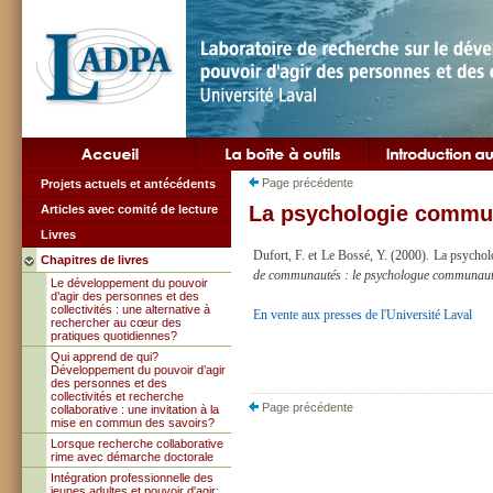
Page précédente
Projets actuels et antécédents
La psychologie commun
Articles avec comité de lecture
Livres
Dufort, F. et Le Bossé, Y. (2000). La psych
Chapitres de livres
de communautés : le psychologue communaut
Le développement du pouvoir
d’agir des personnes et des
collectivités : une alternative à
En vente aux presses de l'Université Laval
rechercher au cœur des
pratiques quotidiennes?
Qui apprend de qui?
Développement du pouvoir d’agir
des personnes et des
collectivités et recherche
Page précédente
collaborative : une invitation à la
mise en commun des savoirs?
Lorsque recherche collaborative
rime avec démarche doctorale
Intégration professionnelle des
jeunes adultes et pouvoir d'agir: