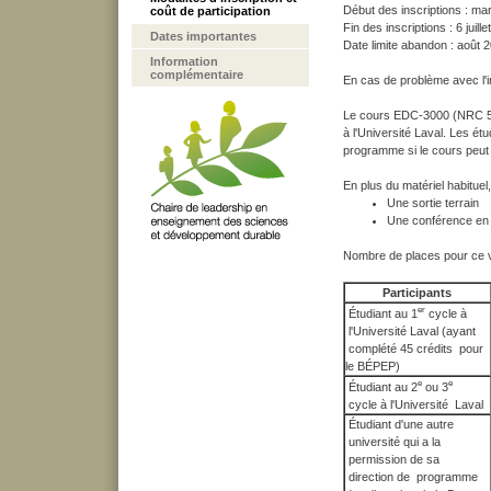
Début des inscriptions : ma
coût de participation
Fin des inscriptions : 6 juill
Dates importantes
Date limite abandon : août 
Information
complémentaire
En cas de problème avec l'in
Le cours EDC-3000 (NRC 53
à l'Université Laval. Les ét
programme si le cours peut 
En plus du matériel habituel, 
Une sortie terrain
Une conférence en 
Nombre de places pour ce v
Participants
er
Étudiant au 1
cycle à
l'Université Laval (ayant
complété 45 crédits pour
le BÉPEP)
e
e
Étudiant au 2
ou 3
cycle à l'Université Laval
Étudiant d'une autre
université qui a la
permission de sa
direction de programme