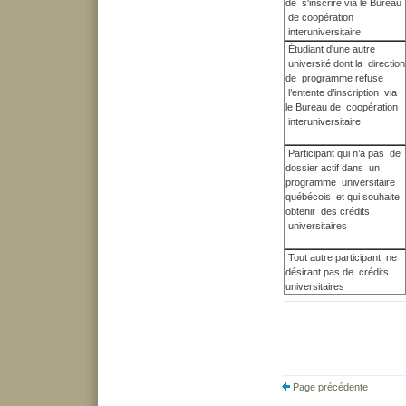
de s'inscrire via le Bureau
de coopération
interuniversitaire
Étudiant d'une autre
université dont la direction
de programme refuse
l’entente d’inscription via
le Bureau de coopération
interuniversitaire
Participant qui n’a pas de
dossier actif dans un
programme universitaire
québécois et qui souhaite
obtenir des crédits
universitaires
Tout autre participant ne
désirant pas de crédits
universitaires
Page précédente