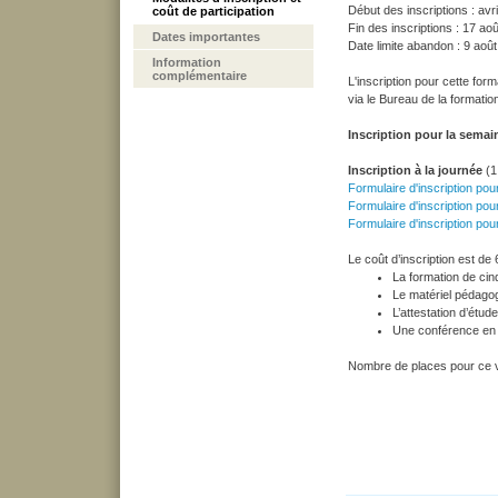
Début des inscriptions : avr
coût de participation
Fin des inscriptions : 17 ao
Dates importantes
Date limite abandon : 9 aoû
Information
complémentaire
L'inscription pour cette for
via le Bureau de la formatio
Inscription pour la semai
Inscription à la journée
(1,
Formulaire d'inscription pou
Formulaire d'inscription pou
Formulaire d'inscription pour
Le coût d’inscription est d
La formation de cin
Le matériel pédago
L’attestation d’étude
Une conférence en 
Nombre de places pour ce v