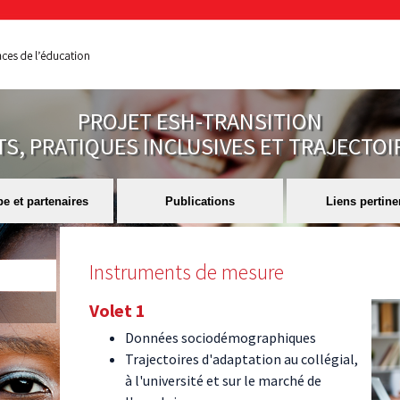
PROJET ESH-TRANSITION
 PRATIQUES INCLUSIVES ET TRAJECTOI
e et partenaires
Publications
Liens pertine
Instruments de mesure
Volet 1
Données sociodémographiques
Trajectoires d'adaptation au collégial,
à l'université et sur le marché de