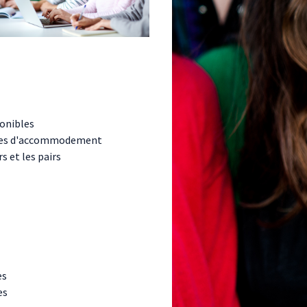
ponibles
sures d'accommodement
s et les pairs
es
es