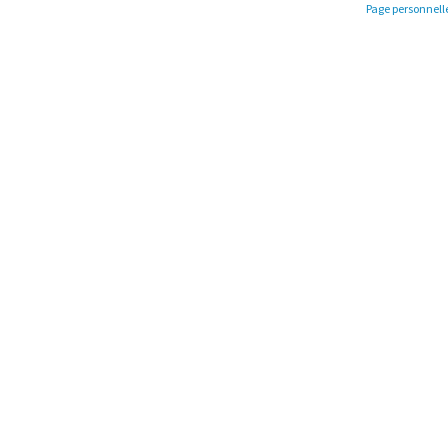
Page personnell
© 2026.
Faculté des sciences de
Site réalisé par le
Centre de 