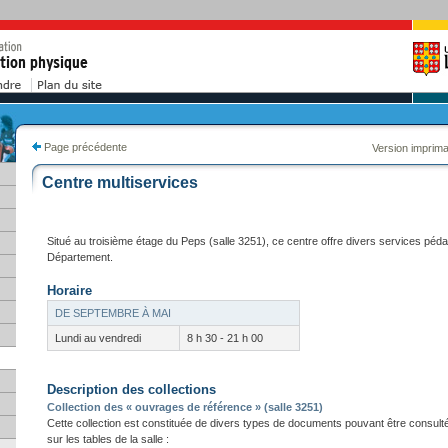
Page précédente
Version imprim
Centre multiservices
Situé au troisième étage du Peps (salle 3251), ce centre offre divers services péd
Département.
Horaire
DE SEPTEMBRE À MAI
Lundi au vendredi
8 h 30 - 21 h 00
Description des collections
Collection des « ouvrages de référence » (salle 3251)
Cette collection est constituée de divers types de documents pouvant être consult
sur les tables de la salle :