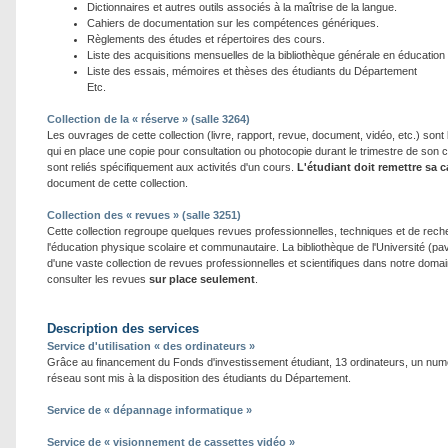
Dictionnaires et autres outils associés à la maîtrise de la langue.
Cahiers de documentation sur les compétences génériques.
Règlements des études et répertoires des cours.
Liste des acquisitions mensuelles de la bibliothèque générale en éducation
Liste des essais, mémoires et thèses des étudiants du Département
Etc.
Collection de la « réserve » (salle 3264)
Les ouvrages de cette collection (livre, rapport, revue, document, vidéo, etc.) sont
qui en place une copie pour consultation ou photocopie durant le trimestre de so
sont reliés spécifiquement aux activités d'un cours.
L'étudiant doit remettre sa c
document de cette collection.
Collection des « revues » (salle 3251)
Cette collection regroupe quelques revues professionnelles, techniques et de rec
l'éducation physique scolaire et communautaire. La bibliothèque de l'Université (pa
d'une vaste collection de revues professionnelles et scientifiques dans notre doma
consulter les revues
sur place seulement
.
Description des services
Service d'utilisation « des ordinateurs »
Grâce au financement du Fonds d'investissement étudiant, 13 ordinateurs, un num
réseau sont mis à la disposition des étudiants du Département.
Service de « dépannage informatique »
Service de « visionnement de cassettes vidéo »