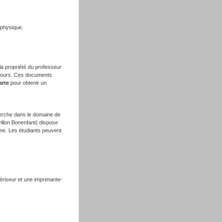
 physique.
 la propriété du professeur
n cours. Ces documents
arte
pour obtenir un
herche dans le domaine de
villon Bonenfant) dispose
ine. Les étudiants peuvent
ériseur et une imprimante-