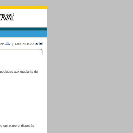
able
| Taille du texte
agogiques aux étudiants du
és sur place et disposés